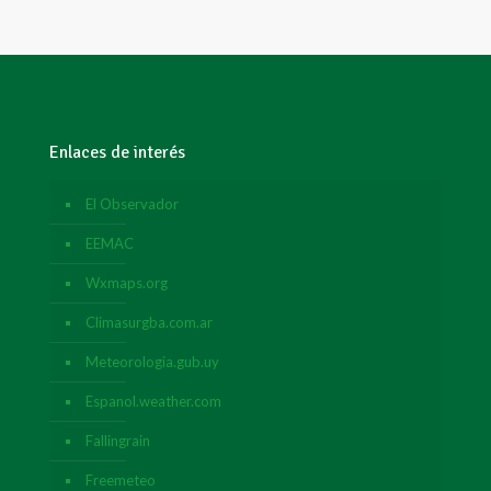
Enlaces de interés
El Observador
EEMAC
Wxmaps.org
Climasurgba.com.ar
Meteorologia.gub.uy
Espanol.weather.com
Fallingrain
Freemeteo