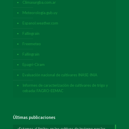
Climasurgba.com.ar
Meteorologia.gub.uy
Espanol.weather.com
Fallingrain
Freemeteo
Fallingrain
Epagri-Ciram
Evaluación nacional de cultivares INASE-INIA
Informes de caracterización de cultivares de trigo y
cebada: FAGRO-EEMAC
Últimas publicaciones
«Estamos al límite» en los cultivos de invierno por las