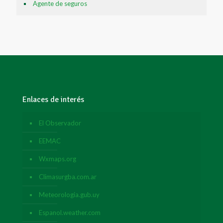
Agente de seguros
Enlaces de interés
El Observador
EEMAC
Wxmaps.org
Climasurgba.com.ar
Meteorologia.gub.uy
Espanol.weather.com