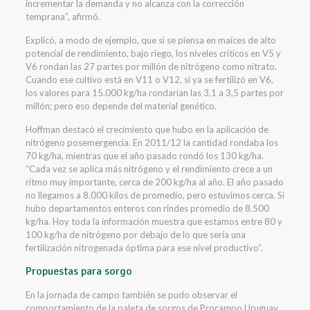
incrementar la demanda y no alcanza con la corrección
temprana”, afirmó.
Explicó, a modo de ejemplo, que si se piensa en maíces de alto
potencial de rendimiento, bajo riego, los niveles críticos en V5 y
V6 rondan las 27 partes por millón de nitrógeno como nitrato.
Cuando ese cultivo está en V11 o V12, si ya se fertilizó en V6,
los valores para 15.000 kg/ha rondarían las 3,1 a 3,5 partes por
millón; pero eso depende del material genético.
Hoffman destacó el crecimiento que hubo en la aplicación de
nitrógeno posemergencia. En 2011/12 la cantidad rondaba los
70 kg/ha, mientras que el año pasado rondó los 130 kg/ha.
“Cada vez se aplica más nitrógeno y el rendimiento crece a un
ritmo muy importante, cerca de 200 kg/ha al año. El año pasado
no llegamos a 8.000 kilos de promedio, pero estuvimos cerca. Sí
hubo departamentos enteros con rindes promedio de 8.500
kg/ha. Hoy toda la información muestra que estamos entre 80 y
100 kg/ha de nitrógeno por debajo de lo que sería una
fertilización nitrogenada óptima para ese nivel productivo”.
Propuestas para sorgo
En la jornada de campo también se pudo observar el
comportamiento de la paleta de sorgos de Procampo Uruguay,