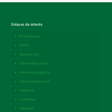
Enlaces de interés
El Observador
EEMAC
Wxmaps.org
Climasurgba.com.ar
Meteorologia.gub.uy
Espanol.weather.com
Fallingrain
Freemeteo
Fallingrain