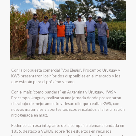
Con la propuesta comercial “Vos Elegís”, Procampo Uruguay y
KWS presentaron los híbridos disponibles en el mercado y los
que estarán para el próximo verano.
Con el maíz “como bandera” en Argentina y Uruguay, KWS y
Procampo Uruguay realizaron una jornada donde presentaron
el trabajo de mejoramiento y desarrollo que realiza KWS, con
nuevos materiales y aportes técnicos vinculados a la fertilización
nitrogenada en maíz.
Federico Larrosa integrante de la compañía alemana fundada en
1856, destacó a VERDE sobre “los esfuerzos en recursos