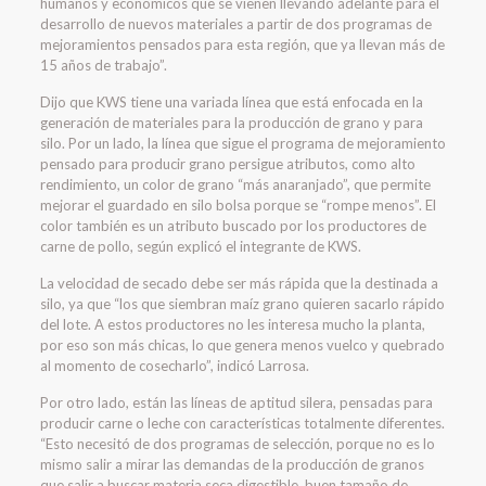
humanos y económicos que se vienen llevando adelante para el
desarrollo de nuevos materiales a partir de dos programas de
mejoramientos pensados para esta región, que ya llevan más de
15 años de trabajo”.
Dijo que KWS tiene una variada línea que está enfocada en la
generación de materiales para la producción de grano y para
silo. Por un lado, la línea que sigue el programa de mejoramiento
pensado para producir grano persigue atributos, como alto
rendimiento, un color de grano “más anaranjado”, que permite
mejorar el guardado en silo bolsa porque se “rompe menos”. El
color también es un atributo buscado por los productores de
carne de pollo, según explicó el integrante de KWS.
La velocidad de secado debe ser más rápida que la destinada a
silo, ya que “los que siembran maíz grano quieren sacarlo rápido
del lote. A estos productores no les interesa mucho la planta,
por eso son más chicas, lo que genera menos vuelco y quebrado
al momento de cosecharlo”, indicó Larrosa.
Por otro lado, están las líneas de aptitud silera, pensadas para
producir carne o leche con características totalmente diferentes.
“Esto necesitó de dos programas de selección, porque no es lo
mismo salir a mirar las demandas de la producción de granos
que salir a buscar materia seca digestible, buen tamaño de