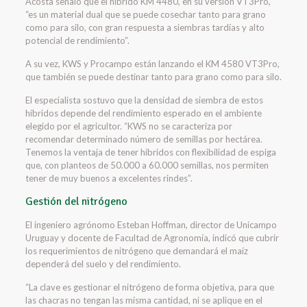
Acosta señaló que el híbrido KM 4480, en su versión VT3Pro,
“es un material dual que se puede cosechar tanto para grano
como para silo, con gran respuesta a siembras tardías y alto
potencial de rendimiento”.
A su vez, KWS y Procampo están lanzando el KM 4580 VT3Pro,
que también se puede destinar tanto para grano como para silo.
El especialista sostuvo que la densidad de siembra de estos
híbridos depende del rendimiento esperado en el ambiente
elegido por el agricultor. “KWS no se caracteriza por
recomendar determinado número de semillas por hectárea.
Tenemos la ventaja de tener híbridos con flexibilidad de espiga
que, con planteos de 50.000 a 60.000 semillas, nos permiten
tener de muy buenos a excelentes rindes”.
Gestión del nitrógeno
El ingeniero agrónomo Esteban Hoffman, director de Unicampo
Uruguay y docente de Facultad de Agronomía, indicó que cubrir
los requerimientos de nitrógeno que demandará el maíz
dependerá del suelo y del rendimiento.
“La clave es gestionar el nitrógeno de forma objetiva, para que
las chacras no tengan las misma cantidad, ni se aplique en el