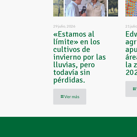
29 julio, 2026
21 juli
«Estamos al
Edw
límite» en los
agr
cultivos de
apu
invierno por las
áre
lluvias, pero
la 
todavía sin
20
pérdidas.
Ver más