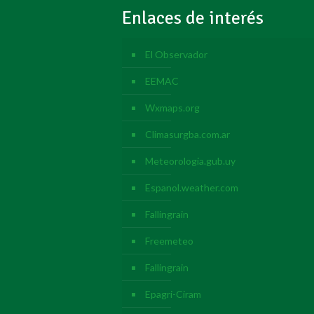
Enlaces de interés
El Observador
EEMAC
Wxmaps.org
Climasurgba.com.ar
Meteorologia.gub.uy
Espanol.weather.com
Fallingrain
Freemeteo
Fallingrain
Epagri-Ciram