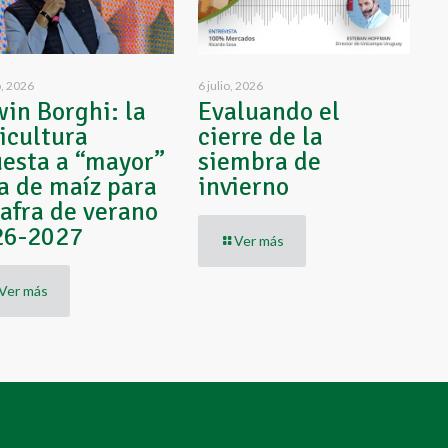
o, 2026
6 julio, 2026
in Borghi: la
Evaluando el
icultura
cierre de la
esta a “mayor”
siembra de
a de maíz para
invierno
zafra de verano
26-2027
Ver más
Ver más