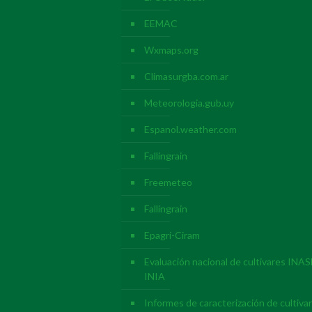
EEMAC
Wxmaps.org
Climasurgba.com.ar
Meteorologia.gub.uy
Espanol.weather.com
Fallingrain
Freemeteo
Fallingrain
Epagri-Ciram
Evaluación nacional de cultivares INAS
INIA
Informes de caracterización de cultiva